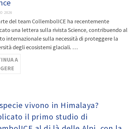
nce
O 2026
rte del team CollembolICE ha recentemente
ato una lettera sulla rivista Science, contribuendo al
to internazionale sulla necessità di proteggere la
rsità degli ecosistemi glaciali. …
INUA A
GGERE
specie vivono in Himalaya?
licato il primo studio di
embolICE al di là delle Alpi, con la