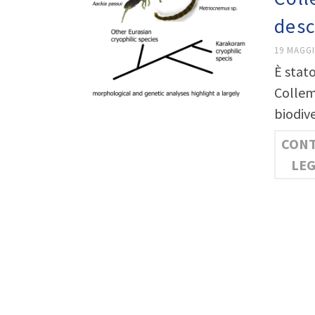
desc
19 MAGGI
È stato
Collemb
biodiv
CONT
LE