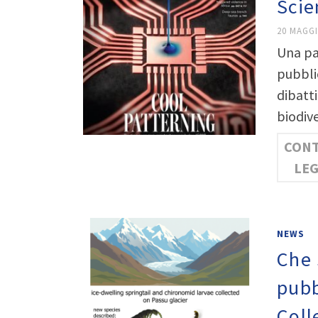
Scie
20 MAGGI
Una pa
pubblic
dibatti
biodive
CONT
LE
NEWS
Che 
pubb
Coll