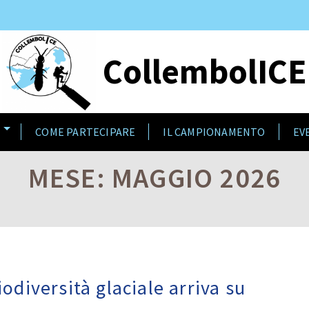
CollembolICE
O
COME PARTECIPARE
IL CAMPIONAMENTO
EV
MESE: MAGGIO 2026
iodiversità glaciale arriva su